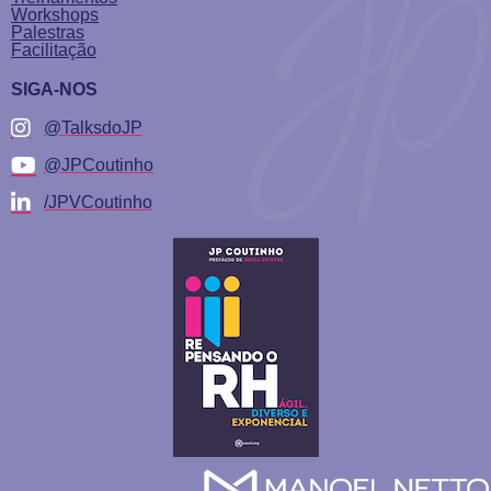
Workshops
Palestras
Facilitação
SIGA-NOS
@TalksdoJP
@JPCoutinho
/JPVCoutinho