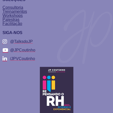
Consultoria
Treinamentos
Workshops
Palestras
Facilitação
SIGA-NOS
@TalksdoJP
@JPCoutinho
/JPVCoutinho