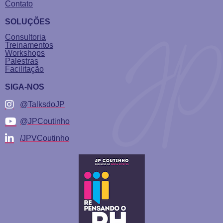
Contato
SOLUÇÕES
Consultoria
Treinamentos
Workshops
Palestras
Facilitação
SIGA-NOS
@TalksdoJP
@JPCoutinho
/JPVCoutinho