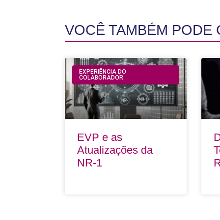
VOCÊ TAMBÉM PODE
EXPERIÊNCIA DO
COLABORADOR
EVP e as
D
Atualizações da
T
NR-1
R