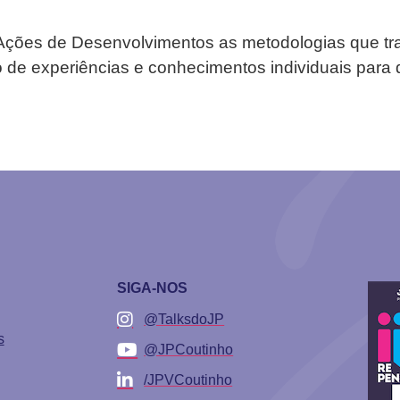
ções de Desenvolvimentos as metodologias que tra
 de experiências e conhecimentos individuais para
SIGA-NOS
@TalksdoJP
s
@JPCoutinho
/JPVCoutinho