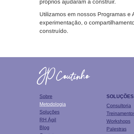
próprios ajudaram a construir.
Utilizamos em nossos Programas e A
experimentação, o compartilhamento
construído.
Sobre
SOLUÇÕES
Metodologia
Consultoria
Soluções
Treinamento
RH Ágil
Workshops
Blog
Palestras