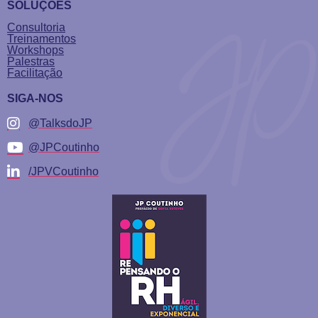
SOLUÇÕES
Consultoria
Treinamentos
Workshops
Palestras
Facilitação
SIGA-NOS
@TalksdoJP
@JPCoutinho
/JPVCoutinho