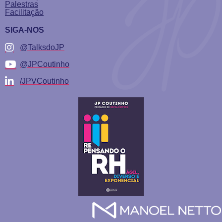
Palestras
Facilitação
SIGA-NOS
@TalksdoJP
@JPCoutinho
/JPVCoutinho