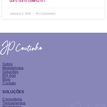
LER O TEXTO COMPLETO »
January 8, 2018
No Comments
Sobre
Metodologia
Soluções
RH Ágil
Blog
Contato
SOLUÇÕES
Consultoria
Treinamentos
Workshops