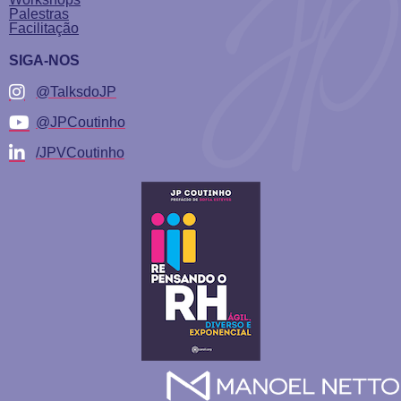
Palestras
Facilitação
SIGA-NOS
@TalksdoJP
@JPCoutinho
/JPVCoutinho