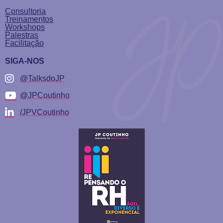
Consultoria
Treinamentos
Workshops
Palestras
Facilitação
SIGA-NOS
@TalksdoJP
@JPCoutinho
/JPVCoutinho