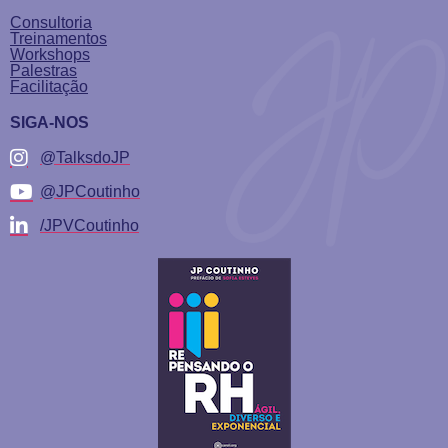
Consultoria
Treinamentos
Workshops
Palestras
Facilitação
SIGA-NOS
@TalksdoJP
@JPCoutinho
/JPVCoutinho