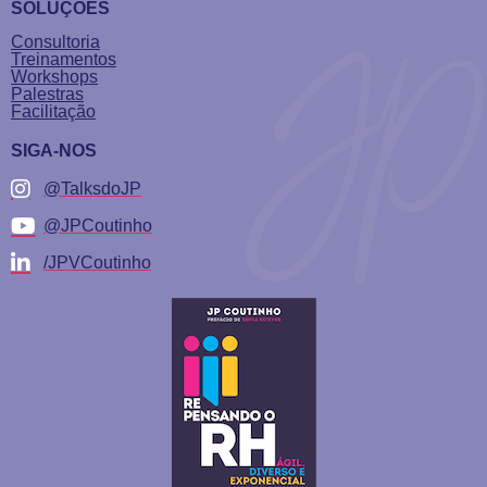
SOLUÇÕES
Consultoria
Treinamentos
Workshops
Palestras
Facilitação
SIGA-NOS
@TalksdoJP
@JPCoutinho
/JPVCoutinho