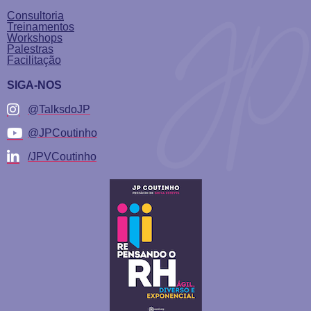
Consultoria
Treinamentos
Workshops
Palestras
Facilitação
SIGA-NOS
@TalksdoJP
@JPCoutinho
/JPVCoutinho