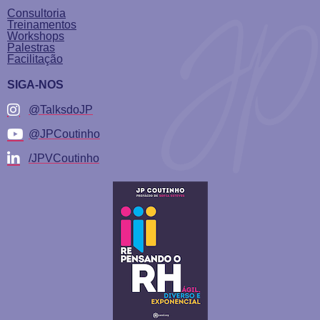
Consultoria
Treinamentos
Workshops
Palestras
Facilitação
SIGA-NOS
@TalksdoJP
@JPCoutinho
/JPVCoutinho