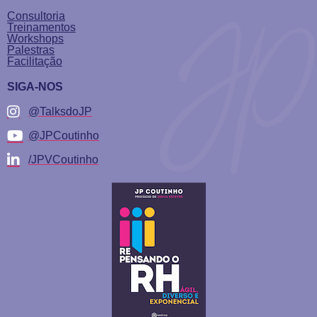
Consultoria
Treinamentos
Workshops
Palestras
Facilitação
SIGA-NOS
@TalksdoJP
@JPCoutinho
/JPVCoutinho