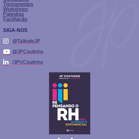
Treinamentos
Workshops
Palestras
Facilitação
SIGA-NOS
@TalksdoJP
@JPCoutinho
/JPVCoutinho