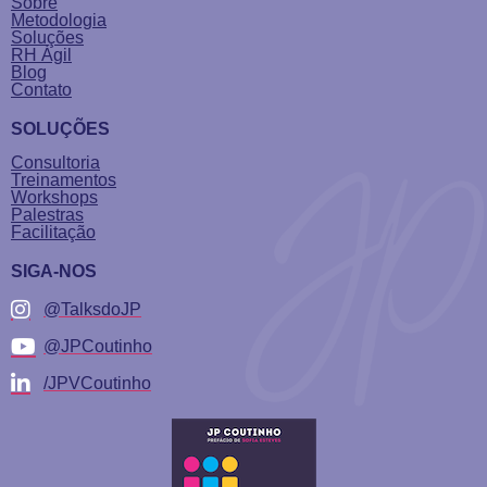
Sobre
Metodologia
Soluções
RH Ágil
Blog
Contato
SOLUÇÕES
Consultoria
Treinamentos
Workshops
Palestras
Facilitação
SIGA-NOS
@TalksdoJP
@JPCoutinho
/JPVCoutinho