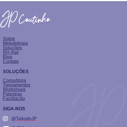
Sobre
Metodologia
Soluções
RH Ágil
Blog
Contato
SOLUÇÕES
Consultoria
Treinamentos
Workshops
Palestras
Facilitação
SIGA-NOS
@TalksdoJP