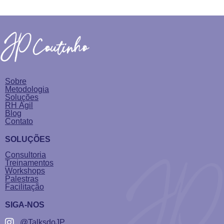
Sobre
Metodologia
Soluções
RH Ágil
Blog
Contato
SOLUÇÕES
Consultoria
Treinamentos
Workshops
Palestras
Facilitação
SIGA-NOS
@TalksdoJP