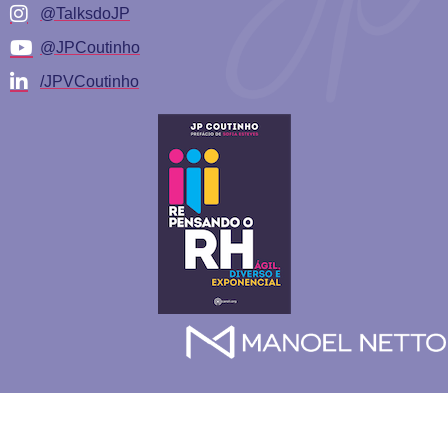
@TalksdoJP
@JPCoutinho
/JPVCoutinho