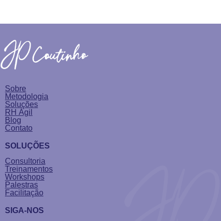
Sobre
Metodologia
Soluções
RH Ágil
Blog
Contato
SOLUÇÕES
Consultoria
Treinamentos
Workshops
Palestras
Facilitação
SIGA-NOS