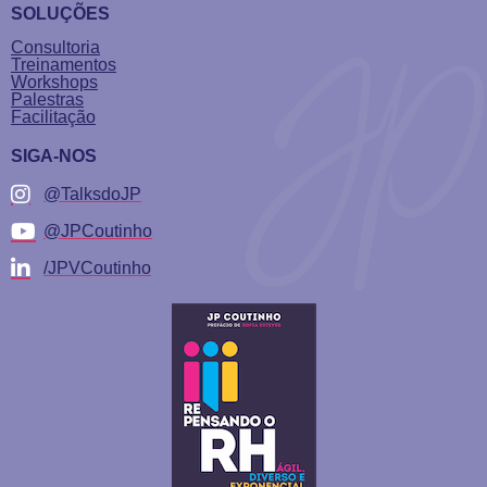
SOLUÇÕES
Consultoria
Treinamentos
Workshops
Palestras
Facilitação
SIGA-NOS
@TalksdoJP
@JPCoutinho
/JPVCoutinho