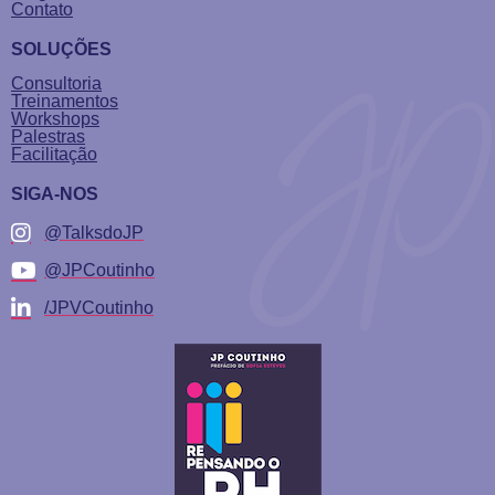
Contato
SOLUÇÕES
Consultoria
Treinamentos
Workshops
Palestras
Facilitação
SIGA-NOS
@TalksdoJP
@JPCoutinho
/JPVCoutinho