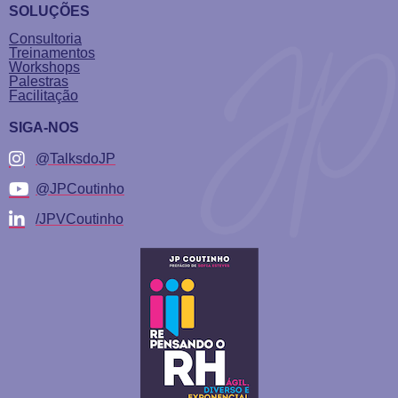
SOLUÇÕES
Consultoria
Treinamentos
Workshops
Palestras
Facilitação
SIGA-NOS
@TalksdoJP
@JPCoutinho
/JPVCoutinho